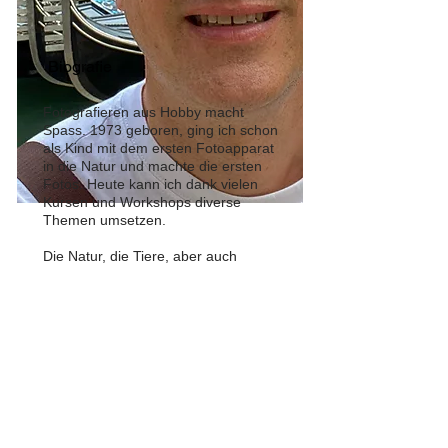
Biografie
Fotografieren aus Hobby macht
Spass. 1973 geboren, ging ich schon
als Kind mit dem ersten Fotoapparat
in die Natur und machte die ersten
Fotos. Heute kann ich dank vielen
Kursen und Workshops diverse
Themen umsetzen.
Die Natur, die Tiere, aber auch
Mensch, Technik und Architektur
faszinieren mich. Somit stehen noch
viele weitere interessante Themen
im Köcher
Man darf gespannt sein.
© 2026 THOMAS BETSCHART